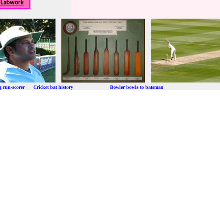
, Labwork
ng run-scorer Cricket bat history Bowler bowls to batsman