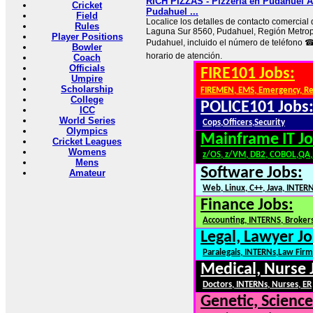
RICH PIZZAS - Pizzería en Pudahuel A
Cricket
Pudahuel ...
Field
Localice los detalles de contacto comercia
Rules
Laguna Sur 8560, Pudahuel, Región Metrop
Player Positions
Pudahuel, incluido el número de teléfono ☎,
Bowler
horario de atención.
Coach
Officials
FIRE101 Jobs:
Umpire
Scholarship
FIREMEN, EMS, Emergency, R
College
POLICE101 Jobs
ICC
World Series
Cops,Officers,Security
Olympics
Mainframe IT Jo
Cricket Leagues
Womens
z/OS, z/VM, DB2, COBOL,QA
Mens
Software Jobs:
Amateur
Web, Linux, C++, Java, INTER
Finance Jobs:
Accounting, INTERNS, Brokers
Legal, Lawyer Jo
Paralegals, INTERNs,Law Firm
Medical, Nurse 
Doctors, INTERNs, Nurses, ER
Genetic, Science