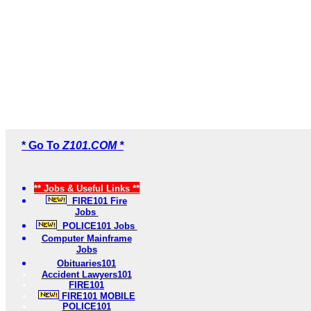
* Go To
Z101.COM *
** Jobs & Useful Links **
FIRE101 Fire
Jobs
POLICE101 Jobs
Computer Mainframe
Jobs
Obituaries101
Accident Lawyers101
FIRE101
FIRE101 MOBILE
POLICE101