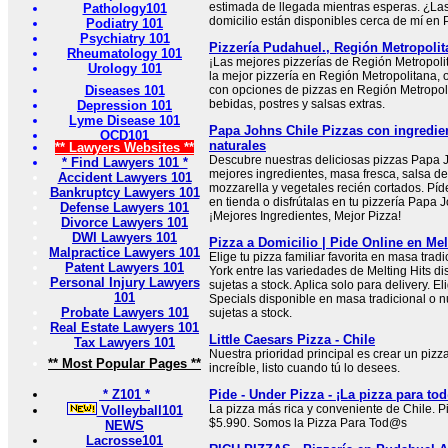
estimada de llegada mientras esperas. ¿Las
Pathology101
domicilio están disponibles cerca de mí en
Podiatry 101
Psychiatry 101
Pizzería Pudahuel., Región Metropoli
Rheumatology 101
¡Las mejores pizzerías de Región Metropoli
Urology 101
la mejor pizzería en Región Metropolitana,
Diseases 101
con opciones de pizzas en Región Metropo
bebidas, postres y salsas extras.
Depression 101
Lyme Disease 101
Papa Johns Chile Pizzas con ingredien
OCD101
naturales
** Lawyers Websites **
Descubre nuestras deliciosas pizzas Papa J
* Find Lawyers 101 *
mejores ingredientes, masa fresca, salsa 
Accident Lawyers 101
mozzarella y vegetales recién cortados. Pídel
Bankruptcy Lawyers 101
en tienda o disfrútalas en tu pizzería Papa
Defense Lawyers 101
¡Mejores Ingredientes, Mejor Pizza!
Divorce Lawyers 101
DWI Lawyers 101
Pizza a Domicilio | Pide Online en Mel
Malpractice Lawyers 101
Elige tu pizza familiar favorita en masa tra
Patent Lawyers 101
York entre las variedades de Melting Hits d
Personal Injury Lawyers
sujetas a stock. Aplica solo para delivery. E
101
Specials disponible en masa tradicional o 
Probate Lawyers 101
sujetas a stock.
Real Estate Lawyers 101
Little Caesars Pizza - Chile
Tax Lawyers 101
Nuestra prioridad principal es crear un pizz
** Most Popular Pages **
increíble, listo cuando tú lo desees.
* Z101 *
Pide - Under Pizza - ¡La pizza para to
La pizza más rica y conveniente de Chile. P
Volleyball101
$5.990. Somos la Pizza Para Tod@s
NEWS
Lacrosse101