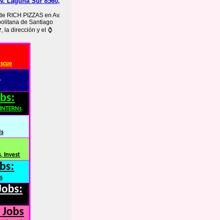
v. Laguna Sur 8560,
l de RICH PIZZAS en Av.
olitana de Santiago
 la dirección y el ⌚
escue
:
bs:
,INTERNs
Ns
, Invest
bs:
s
Jobs:
 Jobs