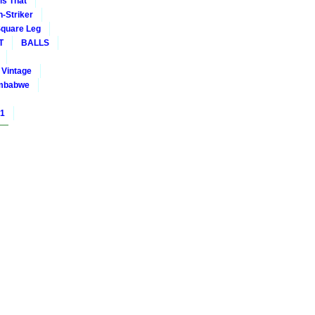
is That
-Striker
quare Leg
T
BALLS
Vintage
mbabwe
01