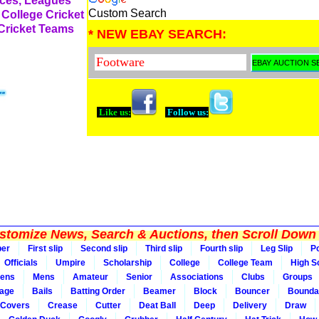
rces, Leagues
Custom Search
 College Cricket
 Cricket Teams
* NEW EBAY SEARCH:
Like us:
Follow us:
tomize News, Search & Auctions, then Scroll Down 
per
First slip
Second slip
Third slip
Fourth slip
Leg Slip
Po
Officials
Umpire
Scholarship
College
College Team
High S
ens
Mens
Amateur
Senior
Associations
Clubs
Groups
rage
Bails
Batting Order
Beamer
Block
Bouncer
Bounda
Covers
Crease
Cutter
Deat Ball
Deep
Delivery
Draw