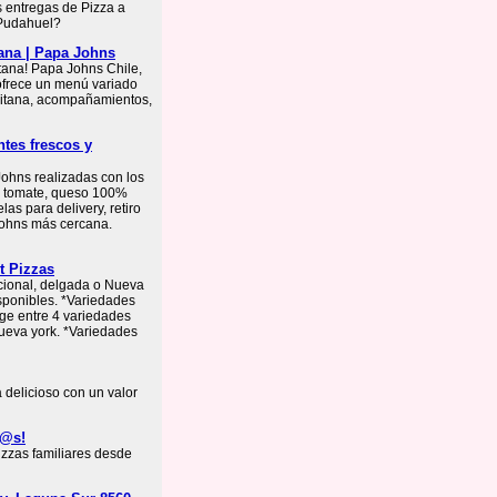
 entregas de Pizza a
 Pudahuel?
tana | Papa Johns
tana! Papa Johns Chile,
 ofrece un menú variado
litana, acompañamientos,
tes frescos y
ohns realizadas con los
de tomate, queso 100%
as para delivery, retiro
 Johns más cercana.
t Pizzas
dicional, delgada o Nueva
isponibles. *Variedades
lige entre 4 variedades
nueva york. *Variedades
a delicioso con un valor
d@s!
izzas familiares desde