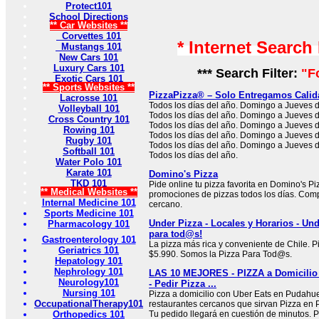
Protect101
School Directions
** Car Websites **
Corvettes 101
* Internet Search
Mustangs 101
New Cars 101
Luxury Cars 101
*** Search Filter:
"F
Exotic Cars 101
** Sports Websites **
PizzaPizza® – Solo Entregamos Cali
Lacrosse 101
Todos los días del año. Domingo a Jueves d
Volleyball 101
Todos los días del año. Domingo a Jueves d
Cross Country 101
Todos los días del año. Domingo a Jueves d
Rowing 101
Todos los días del año. Domingo a Jueves d
Rugby 101
Todos los días del año. Domingo a Jueves d
Softball 101
Todos los días del año.
Water Polo 101
Karate 101
Domino's Pizza
TKD 101
Pide online tu pizza favorita en Domino's Piz
** Medical Websites **
promociones de pizzas todos los días. Comp
Internal Medicine 101
cercano.
Sports Medicine 101
Under Pizza - Locales y Horarios - Und
Pharmacology 101
para tod@s!
Gastroenterology 101
La pizza más rica y conveniente de Chile. P
Geriatrics 101
$5.990. Somos la Pizza Para Tod@s.
Hepatology 101
Nephrology 101
LAS 10 MEJORES - PIZZA a Domicilio
Neurology101
- Pedir Pizza ...
Nursing 101
Pizza a domicilio con Uber Eats en Pudahue
OccupationalTherapy101
restaurantes cercanos que sirvan Pizza en 
Orthopedics 101
Tu pedido llegará en cuestión de minutos. 