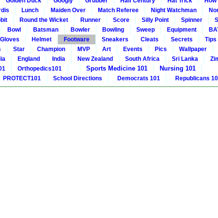
Golden Duck
Googly
Grubber
Half Century
Hat Trick
How 
rdis
Lunch
Maiden Over
Match Referee
Night Watchman
Non
bit
Round the Wicket
Runner
Score
Silly Point
Spinner
S
Bowl
Batsman
Bowler
Bowling
Sweep
Equipment
BA
Gloves
Helmet
Footware
Sneakers
Cleats
Secrets
Tips
s
Star
Champion
MVP
Art
Events
Pics
Wallpaper
ia
England
India
New Zealand
South Africa
Sri Lanka
Zi
Sports Medicine 101
Nursing 101
01
Orthopedics101
PROTECT101
School Directions
Democrats 101
Republicans 1