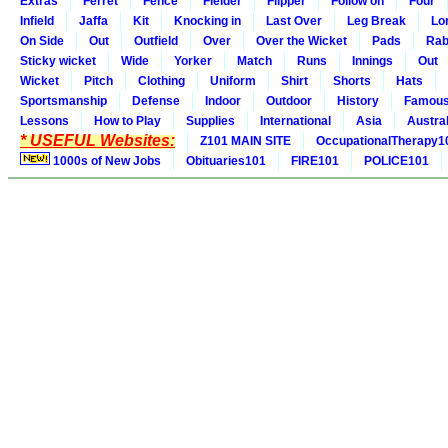
Extras
Ferret
Fence
Fielder
Flipper
Follow on
Four
Infield
Jaffa
Kit
Knocking in
Last Over
Leg Break
Lo
On Side
Out
Outfield
Over
Over the Wicket
Pads
Rab
Sticky wicket
Wide
Yorker
Match
Runs
Innings
Out
Wicket
Pitch
Clothing
Uniform
Shirt
Shorts
Hats
Sportsmanship
Defense
Indoor
Outdoor
History
Famou
Lessons
How to Play
Supplies
International
Asia
Austral
* USEFUL Websites:
Z101 MAIN SITE
OccupationalTherapy1
1000s of New Jobs
Obituaries101
FIRE101
POLICE101