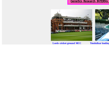
Genetics, Research, INTERNs
Lords cricket ground MCC Tendulkar leadi