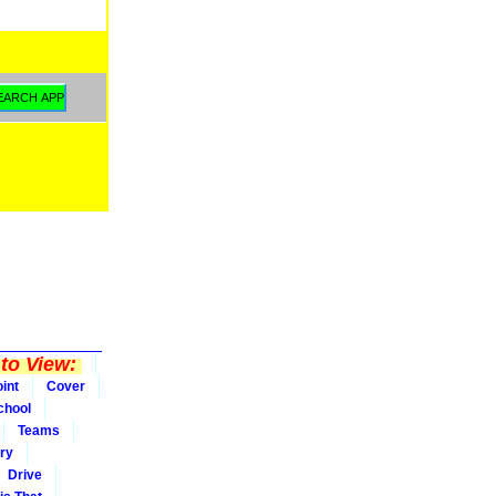
to View:
int
Cover
chool
Teams
ry
Drive