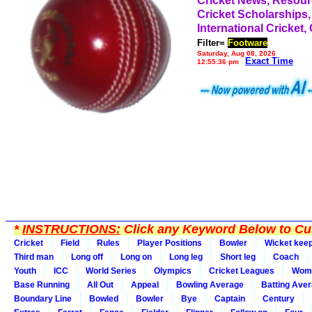
Cricket News, Resou
Cricket Scholarships,
International Cricket,
Filter=
Footware
Saturday, Aug 08, 2026
Exact Time
12:55:36 pm
*
INSTRUCTIONS:
Click any Keyword Below to Cus
Cricket
Field
Rules
Player Positions
Bowler
Wicket kee
Third man
Long off
Long on
Long leg
Short leg
Coach
Youth
ICC
World Series
Olympics
Cricket Leagues
Wom
Base Running
All Out
Appeal
Bowling Average
Batting Ave
Boundary Line
Bowled
Bowler
Bye
Captain
Century